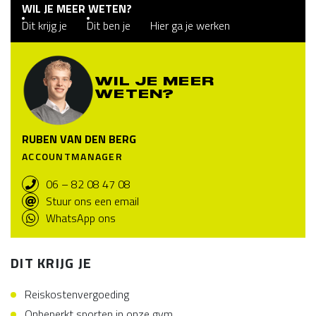
WIL JE MEER WETEN?
Dit krijg je
Dit ben je
Hier ga je werken
WIL JE MEER
WETEN?
RUBEN VAN DEN BERG
ACCOUNTMANAGER
06 – 82 08 47 08
Stuur ons een email
WhatsApp ons
DIT KRIJG JE
Reiskostenvergoeding
Onbeperkt sporten in onze gym