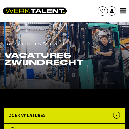
Home
Vacatures Zwijndrecht
VACATURES
ZWIJNDRECHT
ZOEK VACATURES