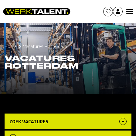
Home
Vacatures Rotterdam
VACATURES
ROTTERDAM
ZOEK VACATURES