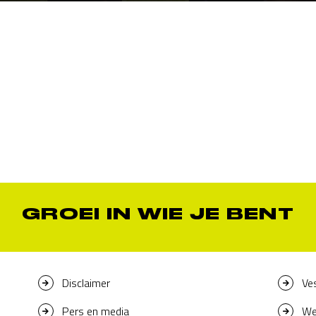
GROEI IN WIE JE BENT
Disclaimer
Ve
Pers en media
We