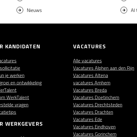
Nieuws
AI
R KANDIDATEN
VACATURES
vacatures
Alle vacatures
ollicitatie
Vacatures Alphen aan den Rijn
kun je werken
Vacatures Altena
groei en ontwikkeling
vacatures Arnhem
ferTalent
Vacatures Breda
m WerkTalent
Vacatures Doetinchem
estelde vragen
Vacatures Drechtsteden
itatietips
Vacatures Drachten
Vacatures Ede
R WERKGEVERS
Vacatures Eindhoven
Vacatures Gorinchem