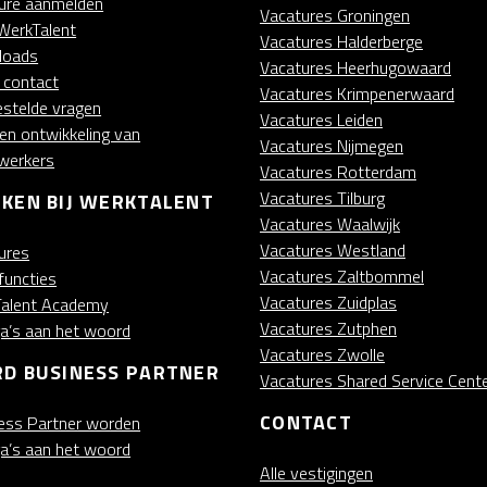
ure aanmelden
Vacatures Groningen
WerkTalent
Vacatures Halderberge
loads
Vacatures Heerhugowaard
t contact
Vacatures Krimpenerwaard
estelde vragen
Vacatures Leiden
 en ontwikkeling van
Vacatures Nijmegen
werkers
Vacatures Rotterdam
Vacatures Tilburg
KEN BIJ WERKTALENT
Vacatures Waalwijk
Vacatures Westland
ures
Vacatures Zaltbommel
functies
Vacatures Zuidplas
alent Academy
Vacatures Zutphen
ga’s aan het woord
Vacatures Zwolle
D BUSINESS PARTNER
Vacatures Shared Service Cent
CONTACT
ess Partner worden
ga’s aan het woord
Alle vestigingen