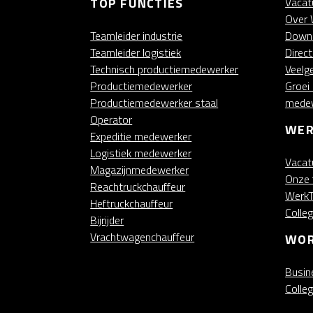
TOP FUNCTIES
Vacat
Over 
Teamleider industrie
Down
Teamleider logistiek
Direc
Technisch productiemedewerker
Veelg
Productiemedewerker
Groei
Productiemedewerker staal
mede
Operator
WER
Expeditie medewerker
Logistiek medewerker
Vacat
Magazijnmedewerker
Onze 
Reachtruckchauffeur
WerkT
Heftruckchauffeur
Colle
Bijrijder
Vrachtwagenchauffeur
WOR
Busin
Colle