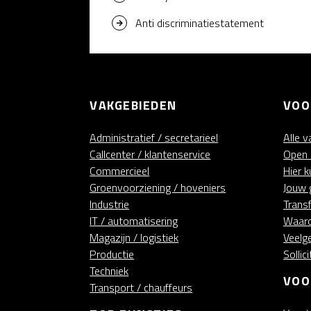
Anti discriminatiestatement
VAKGEBIEDEN
VOO
Administratief / secretarieel
Alle 
Callcenter / klantenservice
Open s
Commercieel
Hier 
Groenvoorziening / hoveniers
Jouw 
Industrie
Trans
IT / automatisering
Waaro
Magazijn / logistiek
Veelg
Productie
Sollic
Techniek
VOO
Transport / chauffeurs