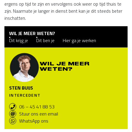
ergens op tijd te zijn en vervolgens ook weer op tijd thuis te
zijn. Naarmate je langer in dienst bent kan je dit steeds beter
inschatten.
WIL JE MEER WETEN?
Dit krijg je
Dit ben je
Hier ga je werken
WIL JE MEER
WETEN?
STEN BUIJS
INTERCEDENT
06 – 45 41 88 53
Stuur ons een email
WhatsApp ons