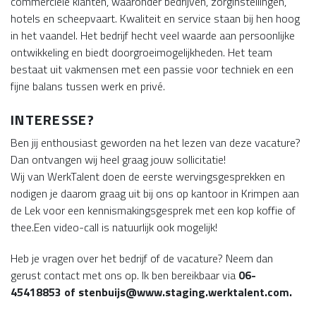
commerciële klanten, waaronder bedrijven, zorginstellingen,
hotels en scheepvaart. Kwaliteit en service staan bij hen hoog
in het vaandel. Het bedrijf hecht veel waarde aan persoonlijke
ontwikkeling en biedt doorgroeimogelijkheden. Het team
bestaat uit vakmensen met een passie voor techniek en een
fijne balans tussen werk en privé.
INTERESSE?
Ben jij enthousiast geworden na het lezen van deze vacature?
Dan ontvangen wij heel graag jouw sollicitatie!
Wij van WerkTalent doen de eerste wervingsgesprekken en
nodigen je daarom graag uit bij ons op kantoor in Krimpen aan
de Lek voor een kennismakingsgesprek met een kop koffie of
thee.Een video-call is natuurlijk ook mogelijk!
Heb je vragen over het bedrijf of de vacature? Neem dan
gerust contact met ons op. Ik ben bereikbaar via
06-
45418853 of stenbuijs@www.staging.werktalent.com.