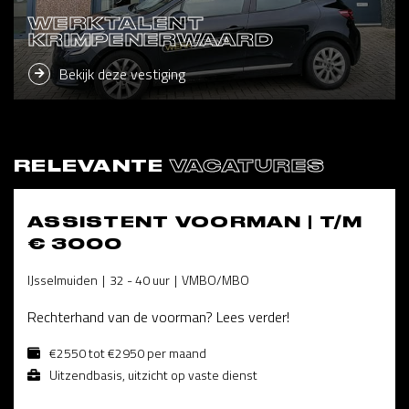
WERKTALENT
KRIMPENERWAARD
Bekijk deze vestiging
RELEVANTE
VACATURES
ASSISTENT VOORMAN | T/M
€ 3000
IJsselmuiden
32 - 40 uur
VMBO/MBO
Rechterhand van de voorman? Lees verder!
€2550 tot €2950 per maand
Uitzendbasis, uitzicht op vaste dienst