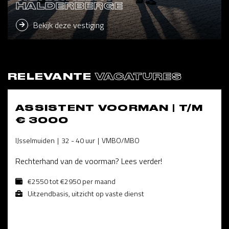
HALDERBERGE
Bekijk deze vestiging
RELEVANTE
VACATURES
ASSISTENT VOORMAN | T/M
€ 3000
IJsselmuiden
32 - 40 uur
VMBO/MBO
Rechterhand van de voorman? Lees verder!
€2550 tot €2950 per maand
Uitzendbasis, uitzicht op vaste dienst