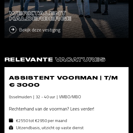
WERKTALENT
HALDERBERGE
Bekijk deze vestiging
RELEVANTE
VACATURES
ASSISTENT VOORMAN | T/M
€ 3000
IJsselmuiden
32 - 40 uur
VMBO/MBO
Rechterhand van de voorman? Lees verder!
€2550 tot €2950 per maand
Uitzendbasis, uitzicht op vaste dienst