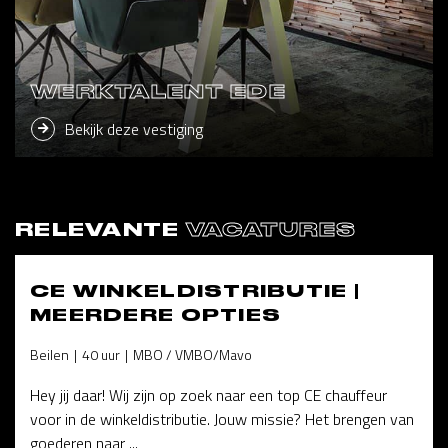
WERKTALENT EDE
Bekijk deze vestiging
RELEVANTE
VACATURES
CE WINKELDISTRIBUTIE |
MEERDERE OPTIES
Beilen
40 uur
MBO / VMBO/Mavo
Hey jij daar! Wij zijn op zoek naar een top CE chauffeur
voor in de winkeldistributie. Jouw missie? Het brengen van
goederen naar ...