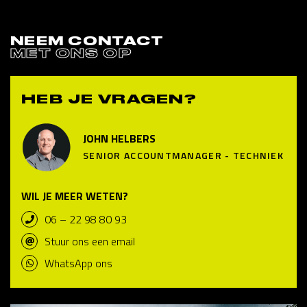
NEEM CONTACT
MET ONS OP
HEB JE VRAGEN?
JOHN HELBERS
SENIOR ACCOUNTMANAGER - TECHNIEK
WIL JE MEER WETEN?
06 – 22 98 80 93
Stuur ons een email
WhatsApp ons