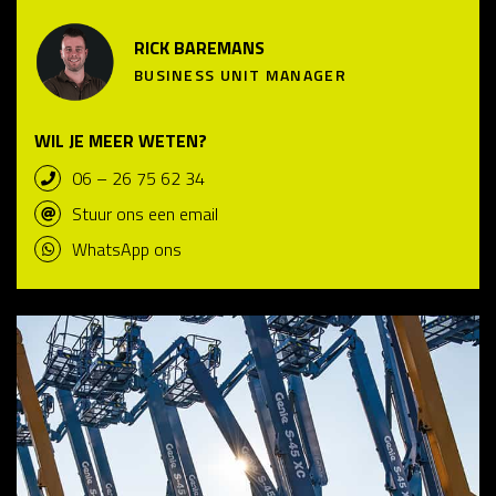
RICK BAREMANS
BUSINESS UNIT MANAGER
WIL JE MEER WETEN?
06 – 26 75 62 34
Stuur ons een email
WhatsApp ons