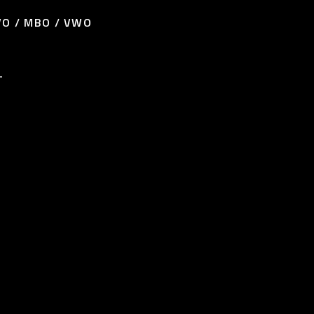
O / MBO / VWO
T