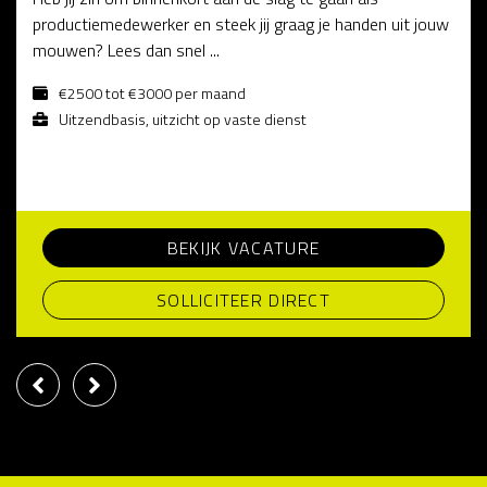
productiemedewerker en steek jij graag je handen uit jouw
mouwen? Lees dan snel ...
€2500 tot €3000 per maand
Uitzendbasis, uitzicht op vaste dienst
BEKIJK VACATURE
SOLLICITEER DIRECT