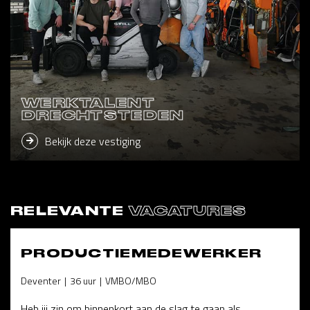
WERKTALENT
DRECHTSTEDEN
Bekijk deze vestiging
RELEVANTE
VACATURES
PRODUCTIEMEDEWERKER
Deventer
36 uur
VMBO/MBO
Heb jij zin om binnenkort aan de slag te gaan als