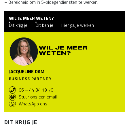
– Bereidheid om in 5-ploegendiensten te werken.
WIL JE MEER WETEN?
Dit krijg je
Dit ben je
Hier ga je werken
WIL JE MEER
WETEN?
JACQUELINE DAM
BUSINESS PARTNER
06 – 44 34 19 70
Stuur ons een email
WhatsApp ons
DIT KRIJG JE