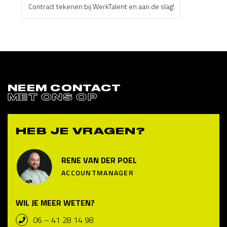
Contract tekenen bij WerkTalent en aan de slag!
NEEM CONTACT
MET ONS OP
HEB JE VRAGEN?
RENE VAN DER POEL
ACCOUNTMANAGER
WIL JE MEER WETEN?
06 – 41 28 14 98