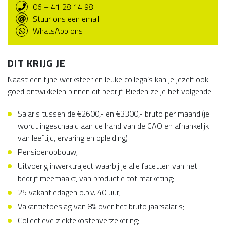
06 – 41 28 14 98
Stuur ons een email
WhatsApp ons
DIT KRIJG JE
Naast een fijne werksfeer en leuke collega’s kan je jezelf ook
goed ontwikkelen binnen dit bedrijf. Bieden ze je het volgende
Salaris tussen de €2600,- en €3300,- bruto per maand.(je
wordt ingeschaald aan de hand van de CAO en afhankelijk
van leeftijd, ervaring en opleiding)
Pensioenopbouw;
Uitvoerig inwerktraject waarbij je alle facetten van het
bedrijf meemaakt, van productie tot marketing;
25 vakantiedagen o.b.v. 40 uur;
Vakantietoeslag van 8% over het bruto jaarsalaris;
Collectieve ziektekostenverzekering;