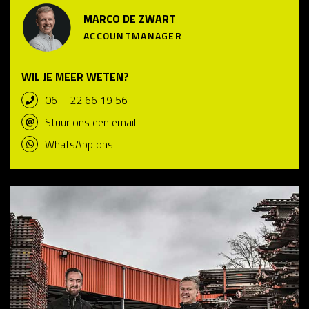
MARCO DE ZWART
ACCOUNTMANAGER
WIL JE MEER WETEN?
06 – 22 66 19 56
Stuur ons een email
WhatsApp ons