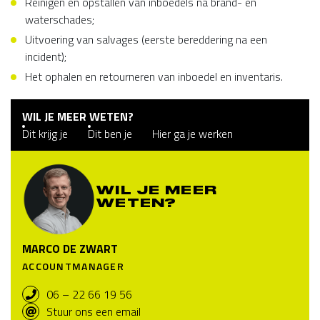
Reinigen en opstallen van inboedels na brand- en
waterschades;
Uitvoering van salvages (eerste bereddering na een
incident);
Het ophalen en retourneren van inboedel en inventaris.
WIL JE MEER WETEN?
Dit krijg je
Dit ben je
Hier ga je werken
WIL JE MEER
WETEN?
MARCO DE ZWART
ACCOUNTMANAGER
06 – 22 66 19 56
Stuur ons een email