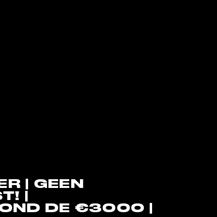
R | GEEN
! |
OND DE €3000 |