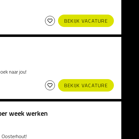
BEKIJK VACATURE
zoek naar jou!
BEKIJK VACATURE
 per week werken
in Oosterhout!