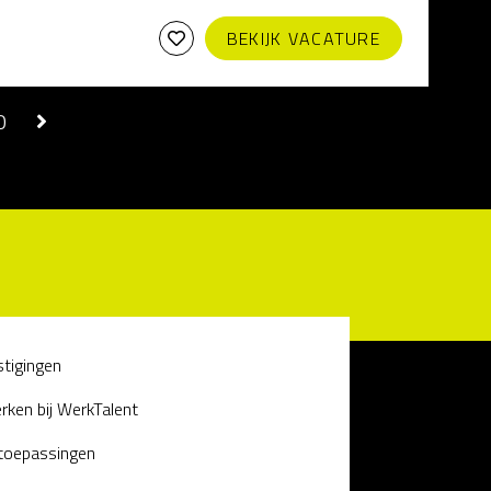
BEKIJK VACATURE
0
stigingen
rken bij WerkTalent
 toepassingen