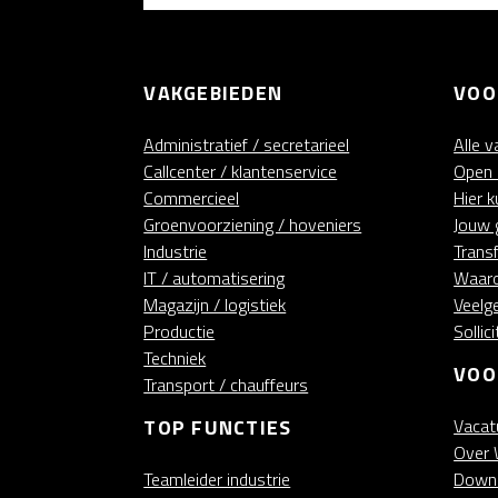
VAKGEBIEDEN
VOO
Administratief / secretarieel
Alle 
Callcenter / klantenservice
Open s
Commercieel
Hier 
Groenvoorziening / hoveniers
Jouw 
Industrie
Trans
IT / automatisering
Waaro
Magazijn / logistiek
Veelg
Productie
Sollic
Techniek
VOO
Transport / chauffeurs
TOP FUNCTIES
Vacat
Over 
Teamleider industrie
Down