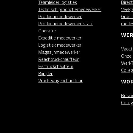
Teamleider logistiek
Direc
Technisch productiemedewerker
Veelg
Productiemedewerker
Groei
Productiemedewerker staal
mede
Operator
WER
Expeditie medewerker
Logistiek medewerker
Vacat
Magazijnmedewerker
Onze 
Reachtruckchauffeur
WerkT
Heftruckchauffeur
Colle
Bijrijder
Vrachtwagenchauffeur
WOR
Busin
Colle