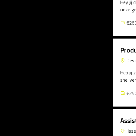
Hey jij
onze ge
€260
Prod
Deve
Heb jij
snel ver
€250
Assis
IJss