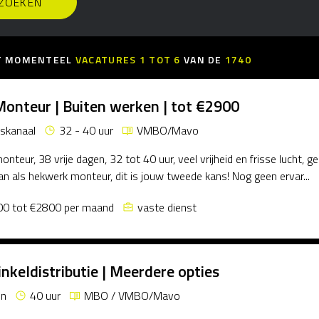
KT MOMENTEEL
VACATURES
1
TOT
6
VAN DE
1740
onteur | Buiten werken | tot €2900
skanaal
32 - 40 uur
VMBO/Mavo
nteur, 38 vrije dagen, 32 tot 40 uur, veel vrijheid en frisse lucht, ge
n als hekwerk monteur, dit is jouw tweede kans! Nog geen ervar...
0 tot €2800 per maand
vaste dienst
nkeldistributie | Meerdere opties
en
40 uur
MBO / VMBO/Mavo