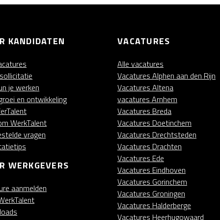
R KANDIDATEN
VACATURES
vacatures
Alle vacatures
ollicitatie
Vacatures Alphen aan den Rijn
kun je werken
Vacatures Altena
groei en ontwikkeling
vacatures Arnhem
ferTalent
Vacatures Breda
m WerkTalent
Vacatures Doetinchem
estelde vragen
Vacatures Drechtsteden
itatietips
Vacatures Drachten
Vacatures Ede
R WERKGEVERS
Vacatures Eindhoven
Vacatures Gorinchem
ure aanmelden
Vacatures Groningen
WerkTalent
Vacatures Halderberge
loads
Vacatures Heerhugowaard