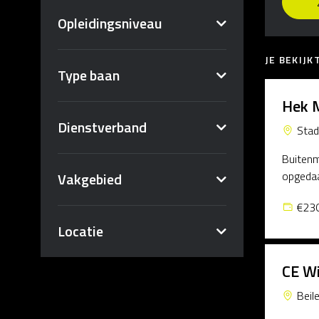
Opleidingsniveau
JE BEKIJ
Type baan
Hek M
Dienstverband
Stad
Buitenmo
opgedaa
Vakgebied
€230
Locatie
CE Wi
Beil