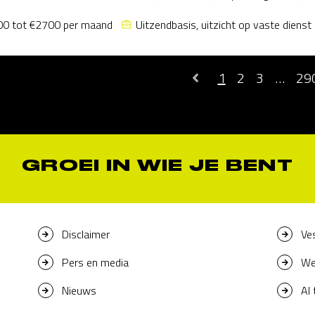
0 tot €2700 per maand
Uitzendbasis, uitzicht op vaste dienst
1
2
3
…
29
GROEI IN WIE JE BENT
Disclaimer
Ve
Pers en media
We
Nieuws
AI