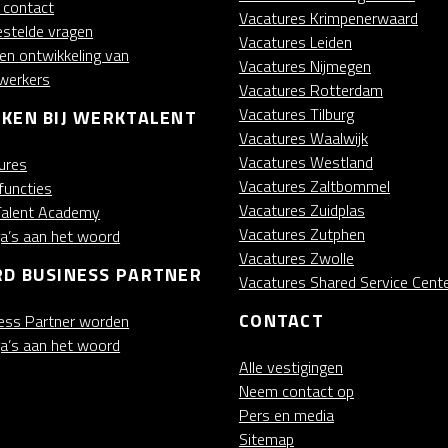
t contact
Vacatures Krimpenerwaard
estelde vragen
Vacatures Leiden
 en ontwikkeling van
Vacatures Nijmegen
werkers
Vacatures Rotterdam
Vacatures Tilburg
KEN BIJ WERKTALENT
Vacatures Waalwijk
Vacatures Westland
ures
Vacatures Zaltbommel
functies
Vacatures Zuidplas
alent Academy
Vacatures Zutphen
ga’s aan het woord
Vacatures Zwolle
D BUSINESS PARTNER
Vacatures Shared Service Cent
CONTACT
ess Partner worden
ga’s aan het woord
Alle vestigingen
Neem contact op
Pers en media
Sitemap