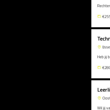
Rechter
€255
Techn
IJss
Heb jij 
€280
Leerl
Oos
Wil jij 