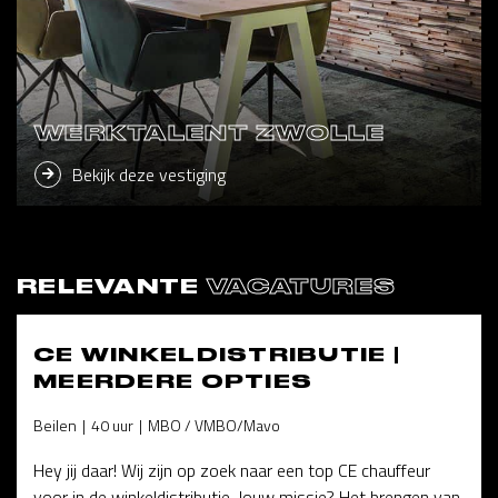
WERKTALENT ZWOLLE
Bekijk deze vestiging
RELEVANTE
VACATURES
CE WINKELDISTRIBUTIE |
MEERDERE OPTIES
Beilen
40 uur
MBO / VMBO/Mavo
Hey jij daar! Wij zijn op zoek naar een top CE chauffeur
voor in de winkeldistributie. Jouw missie? Het brengen van