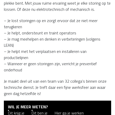
plekke bent. Met jouw ruime ervaring weet je elke storing op te
lossen. Of deze nu elektrotechnisch of mechanisch is.
– Je lost storingen op en zorgt ervoor dat ze niet meer
terugkeren
– Je helpt, ondersteunt en traint operators
– Je mag meehelpen en denken in verbeteringen (volgens
LEAN)
– Je helpt met het verplaatsen en installeren van
productielijnen
– Wanneer er geen storingen zijn, verricht je preventief
onderhoud
Je maakt deel uit van een team van 32 collega’s binnen onze
technische dienst. Je treft daar een fijne werksfeer aan waar
geen dag hetzelfde is!
WIL JE MEER WETEN?
Dit krijg je
Dit ben je
Hier ga je werken