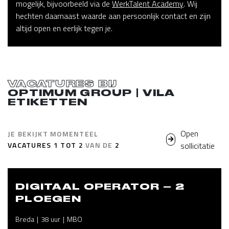
mogelijk, bijvoorbeeld via de
WerkTalent Academy
. Wij
hechten daarnaast waarde aan persoonlijk contact en zijn
altijd open en eerlijk tegen je.
VACATURES BIJ
OPTIMUM GROUP | VILA
ETIKETTEN
Open
JE BEKIJKT MOMENTEEL
VACATURES
1
TOT
2
VAN DE
2
sollicitatie
DIGITAAL OPERATOR – 2
PLOEGEN
Breda
38 uur
MBO