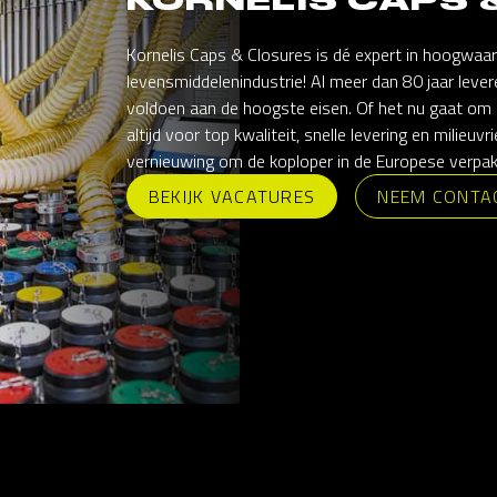
Kornelis Caps & Closures is dé expert in hoogwaar
levensmiddelenindustrie! Al meer dan 80 jaar leve
voldoen aan de hoogste eisen. Of het nu gaat om
altijd voor top kwaliteit, snelle levering en milieuvr
vernieuwing om de koploper in de Europese verpakk
BEKIJK VACATURES
NEEM CONTA