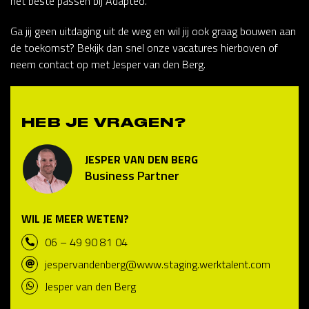
het beste passen bij Adapteo.
Ga jij geen uitdaging uit de weg en wil jij ook graag bouwen aan
de toekomst? Bekijk dan snel onze vacatures hierboven of
neem contact op met Jesper van den Berg.
HEB JE VRAGEN?
JESPER VAN DEN BERG
Business Partner
WIL JE MEER WETEN?
06 – 49 90 81 04
jespervandenberg@www.staging.werktalent.com
Jesper van den Berg