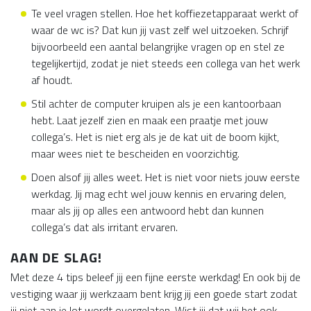
Te veel vragen stellen. Hoe het koffiezetapparaat werkt of
waar de wc is? Dat kun jij vast zelf wel uitzoeken. Schrijf
bijvoorbeeld een aantal belangrijke vragen op en stel ze
tegelijkertijd, zodat je niet steeds een collega van het werk
af houdt.
Stil achter de computer kruipen als je een kantoorbaan
hebt. Laat jezelf zien en maak een praatje met jouw
collega’s. Het is niet erg als je de kat uit de boom kijkt,
maar wees niet te bescheiden en voorzichtig.
Doen alsof jij alles weet. Het is niet voor niets jouw eerste
werkdag. Jij mag echt wel jouw kennis en ervaring delen,
maar als jij op alles een antwoord hebt dan kunnen
collega’s dat als irritant ervaren.
AAN DE SLAG!
Met deze 4 tips beleef jij een fijne eerste werkdag! En ook bij de
vestiging waar jij werkzaam bent krijg jij een goede start zodat
jij niet aan je lot wordt overgelaten. Wist jij dat wij het ook