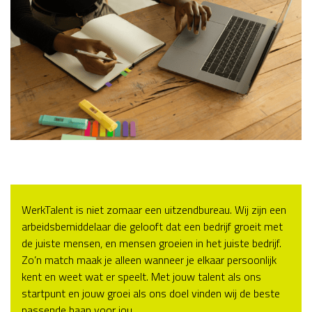
WerkTalent is niet zomaar een uitzendbureau. Wij zijn een
arbeidsbemiddelaar die gelooft dat een bedrijf groeit met
de juiste mensen, en mensen groeien in het juiste bedrijf.
Zo’n match maak je alleen wanneer je elkaar persoonlijk
kent en weet wat er speelt. Met jouw talent als ons
startpunt en jouw groei als ons doel vinden wij de beste
passende baan voor jou.